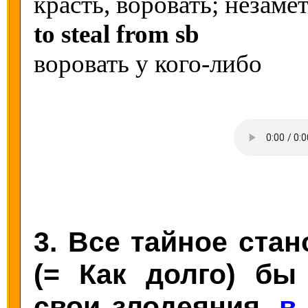
красть, воровать; незаме
to steal from sb
воровать у кого-либо
3. Все тайное ста
(= Как долго) бы
свои злодеяния,
в