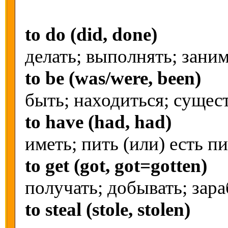
to do (did, done)
делать; выполнять; зани
to be (was/were, been)
быть; находиться; сущес
to have (had, had)
иметь; пить (или) есть п
to get (got, got=gotten)
получать; добывать; зара
to steal (stole, stolen)