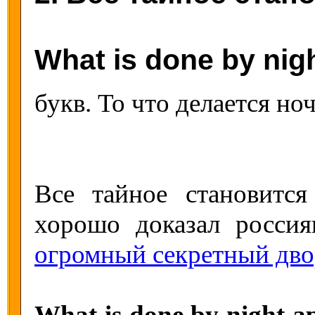
What is done by nig
букв. То что делается но
Все тайное становитс
хорошо доказал росси
огромный секретный дво
What is done by night a