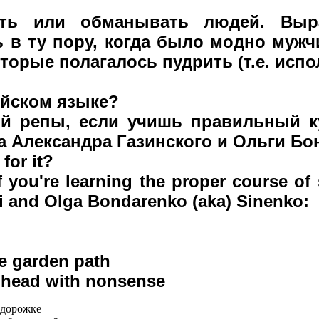
ить или обманывать людей. Выр
ь в ту пору, когда было модно муж
торые полагалось пудрить (т.е. испо
лийском языке?
й репы, если учишь правильный к
а Александра Газинского и Ольги Бо
for it?
 if you're learning the proper course o
i and Olga Bondarenko (aka) Sinenko:
e garden path
s head with nonsense
й дорожке