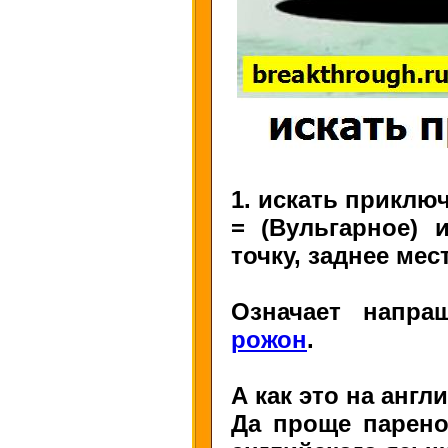
1. искать приклю
= (Вульгарное) 
точку, заднее мес
Означает напра
рожон
.
А как это на анг
Да проще парено