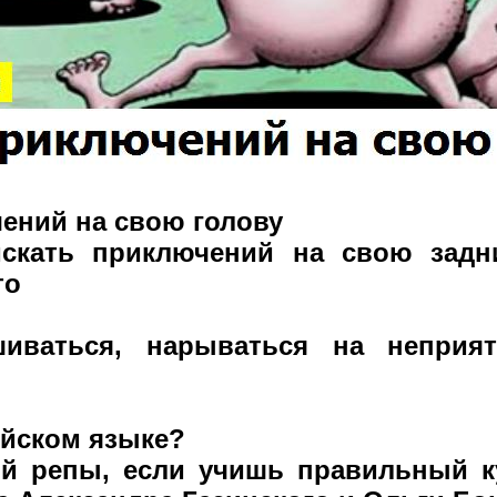
чений на свою голову
искать приключений на свою задн
то
шиваться, нарываться на неприя
лийском языке?
й репы, если учишь правильный к