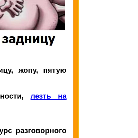
ицу, жопу, пятую
тности,
лезть на
урс разговорного