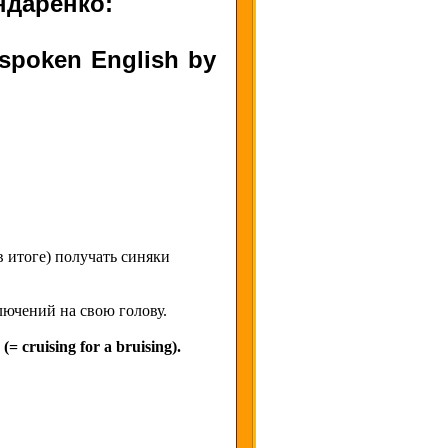
ндаренко:
f spoken English by
в итоге) получать синяки
лючений на свою голову.
(= cruising for a bruising).