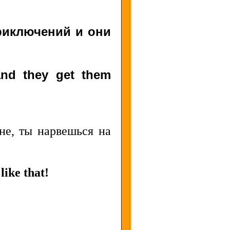
риключений и они
and they get them
не, ты нарвешься на
like that!