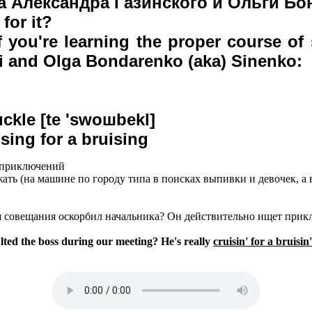
а Александра Газинского и Ольги Бо
for it?
 if you're learning the proper course o
i and Olga Bondarenko (aka) Sinenko:
ckle [te 'swoшbekl]
ising for a bruising
ь приключений
жать (на машине по городу типа в поисках выпивки и девочек, а 
я совещания оскорбил начальника? Он действительно ищет прик
lted the boss during our meeting? He's really
cruisin' for a bruisin'