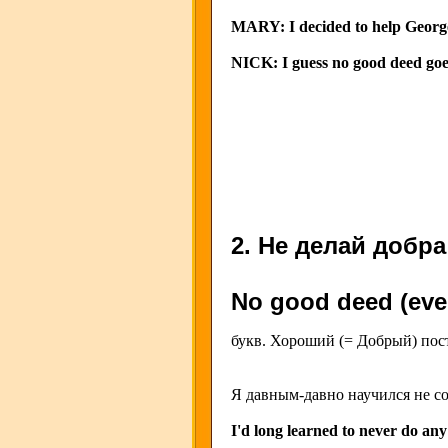
MARY: I decided to help George c
NICK: I guess no good deed go
2. Не делай добра
No good deed (eve
букв. Хороший (= Добрый) пост
Я давным-давно научился не с
I'd long learned to never do an