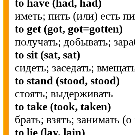
to have (had, had)
иметь; пить (или) есть п
to get (got, got=gotten)
получать; добывать; зара
to sit (sat, sat)
сидеть; заседать; вмещат
to stand (stood, stood)
стоять; выдерживать
to take (took, taken)
брать; взять; занимать (о
to lie (lay, lain)