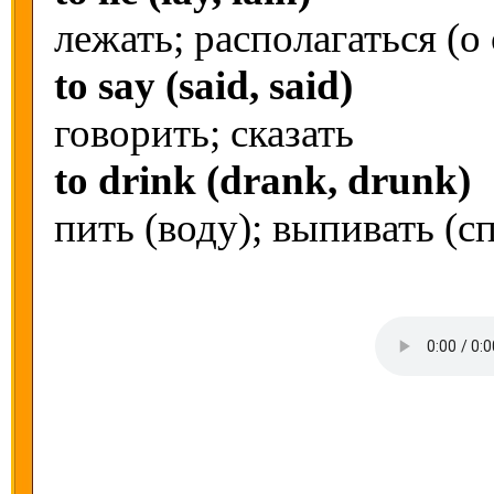
лежать; располагаться (о
to say (said, said)
говорить; сказать
to drink (drank, drunk)
пить (воду); выпивать (с