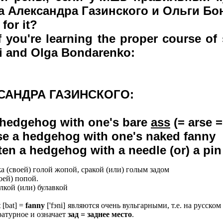
а Александра Газинского и Ольги Бо
for it?
 if you're learning the proper course o
i and Olga Bondarenko:
САНДРА ГАЗИНСКОГО:
a hedgehog with one's bare
ass
(= arse =
ise a hedgehog with one's naked fanny
hten a hedgehog with a needle (or) a pin
жа (своей) голой жопой, сракой (или) голым задом
оей) попой.
лкой (или) булавкой
t
[bat] =
fanny
['fэni] являются очень вульгарными, т.е. на русском
ратурное и означает
зад = заднее место
.