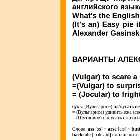
английского язык
What's the English 
(It's an) Easy pie
Alexander Gasinsk
ВАРИАНТЫ АЛЕК
(Vulgar) to scare 
=(Vulgar) to surpr
= (Jocular) to frig
букв. (Вульгарное) на/пугать е
= (Вульгарное) удивить ежа (св
= (Шутливое) напугать ежа иго
Слова:
ass
[эs] =
arse
[a:s] =
but
backside
['bэksaid] вполне лите