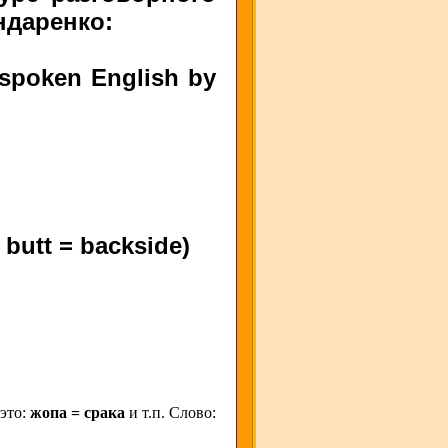
ндаренко:
f spoken English by
 butt = backside)
 это:
жопа = срака
и т.п. Слово: