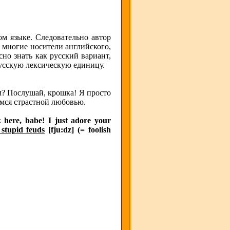
ом языке. Следовательно автор
 многие носители английского,
но знать как русский вариант,
русскую лексическую единицу.
ом? Послушай, крошка! Я просто
емся страстной любовью.
here, babe! I just adore your
stupid feuds
[fju:dz] (= foolish