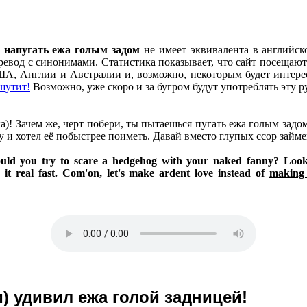
е
напугать ежа голым задом
не имеет эквивалента в английск
ревод c синонимами. Статистика показывает, что сайт посещают
А, Англии и Австралии и, возможно, некоторым будет интерес
шутит!
Возможно, уже скоро и за бугром будут употреблять эту 
а)! Зачем же, черт побери, ты пытаешься пугать ежа голым зад
 и хотел её побыстрее поиметь. Давай вместо глупых ссор займ
uld you try to scare a hedgehog with your naked fanny? Look 
it real fast. Com'on, let's make ardent love instead of
making 
и) удивил ежа голой задницей!