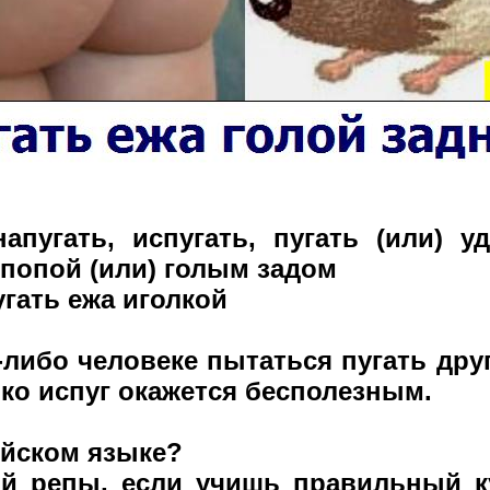
напугать, испугать, пугать (или) 
 попой (или) голым задом
угать ежа иголкой
-либо человеке пытаться пугать дру
ко испуг окажется бесполезным.
лийском языке?
й репы, если учишь правильный к