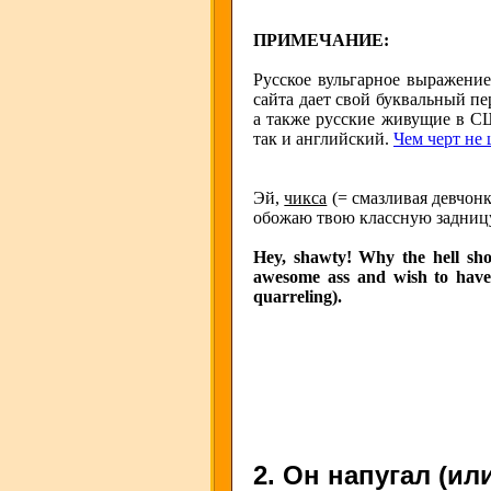
ПРИМЕЧАНИЕ:
Русское вульгарное выражени
сайта дает свой буквальный пе
а также русские живущие в СШ
так и английский.
Чем черт не 
Эй,
чикса
(= смазливая девчонк
обожаю твою классную задницу
Hey, shawty! Why the hell sho
awesome ass and wish to have 
quarreling).
2. Он напугал (ил