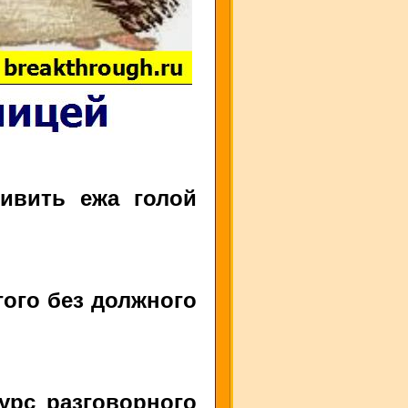
удивить ежа голой
гого без должного
урс разговорного