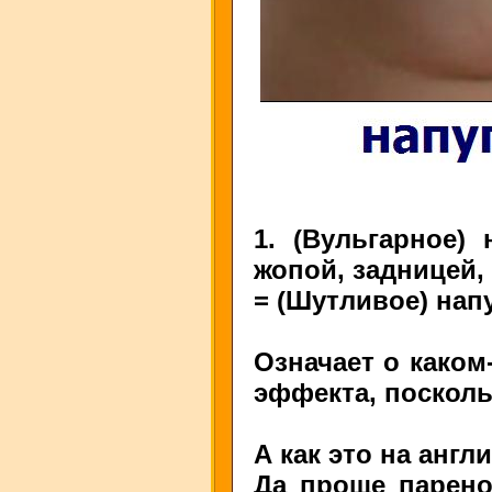
1. (Вульгарное) 
жопой, задницей,
= (Шутливое) нап
Означает о каком
эффекта, посколь
А как это на анг
Да проще парено