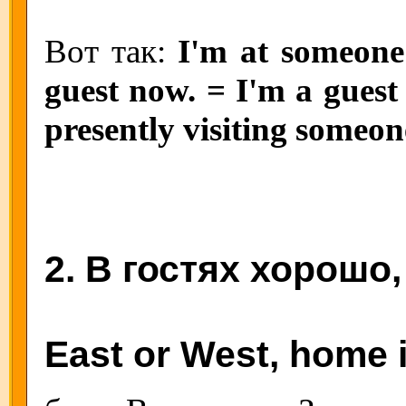
Вот так:
I'm at someone
guest now. = I'm a guest
presently visiting someon
2. В гостях хорошо,
East or West, home i