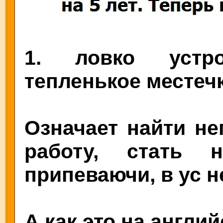
1. ловко устро
тепленькое местеч
Означает найти не
работу, стать 
припеваючи, в ус н
А как это на англи