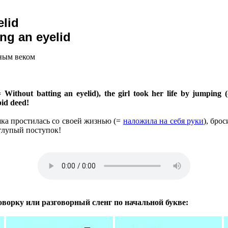
elid
ing an eyelid
зным веком
 Without batting an eyelid), the girl took her life by jumping 
pid deed!
шка простилась со своей жизнью (=
наложила на себя руки
), бро
 глупый поступок!
оворку или разговорный сленг по начальной букве: