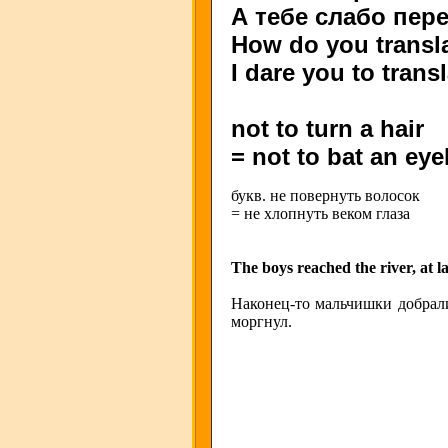
А тебе слабо пер
How do you translat
I dare you to trans
not to turn a hair
= not to bat an eye
букв. не повернуть волосок
= не хлопнуть веком глаза
The boys reached the river, at la
Наконец-то мальчишки добрали
моргнул.