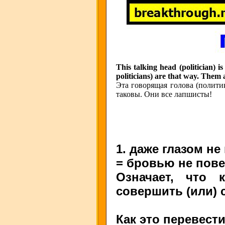
This talking head (politician) i
politicians) are that way. Them al
Эта говорящая голова (полити
таковы. Они все лапшисты!
1. даже глазом не
= бровью не пове
Означает, что 
совершить (или) 
Как это перевест