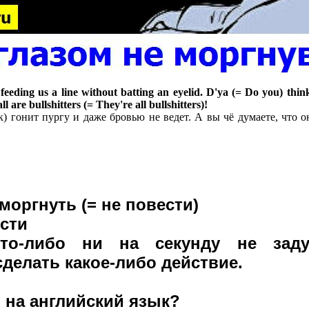
s feeding us a line without batting an eyelid. D'ya (= Do you) think
l are bullshitters (= They're all bullshitters)!
к) гонит пургу и даже бровью не ведет. А вы чё думаете, что 
 моргнуть (= не повести)
сти
кто-либо ни на секунду не зад
сделать какое-либо действие.
и на английский язык?