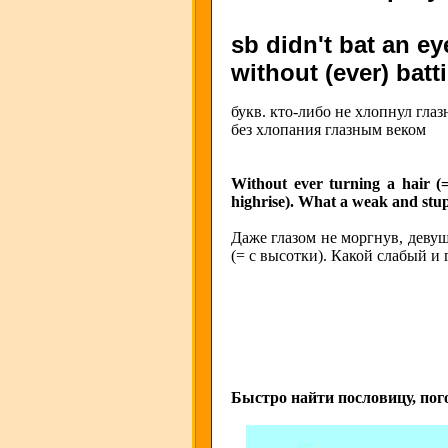
sb didn't bat an ey
without (ever) batt
букв. кто-либо не хлопнул гла
без хлопания глазным веком
Without ever turning a hair (=
highrise). What a weak and stu
Даже глазом не моргнув, деву
(= с высотки). Какой слабый и
Быстро найти пословицу, пог