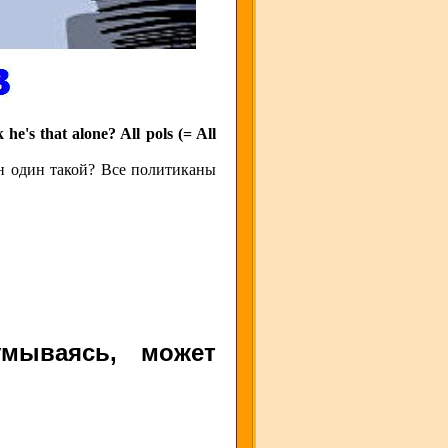
 he's that alone? All pols (= All
он один такой? Все политиканы
умываясь, может