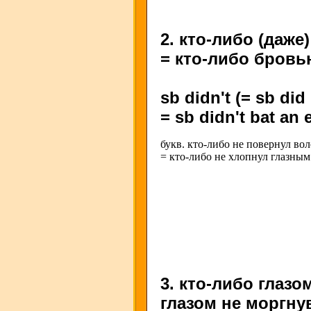
2. кто-либо (даже
= кто-либо бровь
sb didn't (= sb did 
= sb didn't bat an 
букв. кто-либо не повернул во
= кто-либо не хлопнул глазным
3. кто-либо глазо
глазом не моргну