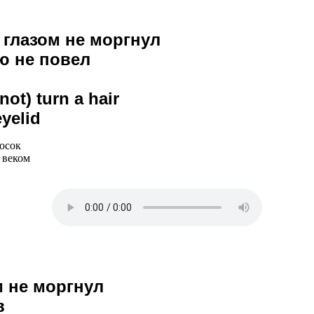
) глазом не моргнул
ю не повел
not) turn a hair
eyelid
лосок
 веком
м не моргнул
в