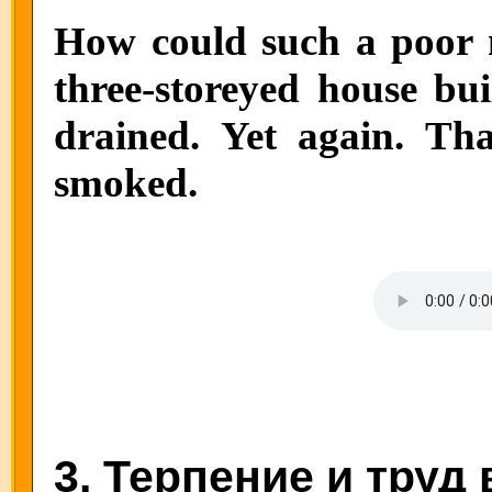
How could such a poor
three-storeyed house bui
drained. Yet again. T
smoked.
3. Терпение и труд 