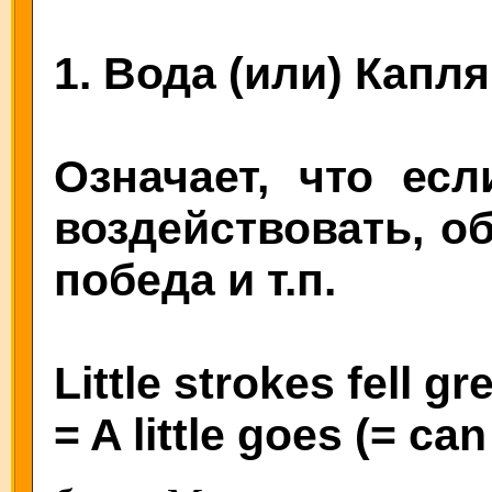
1. Вода (или) Капля
Означает, что есл
воздействовать, об
победа и т.п.
Little strokes fell gr
= A little goes (= ca