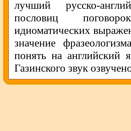
лучший русско-англи
пословиц поговоро
идиоматических выражен
значение фразеологизм
понять на английский 
Газинского звук озвучен