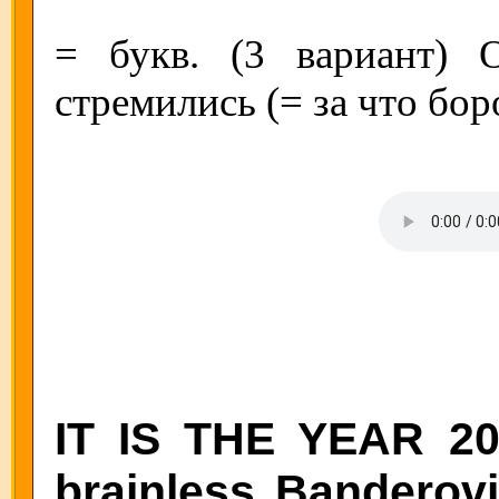
= букв. (3 вариант) 
стремились (= за что бор
IT IS THE YEAR 20
brainless Banderovi