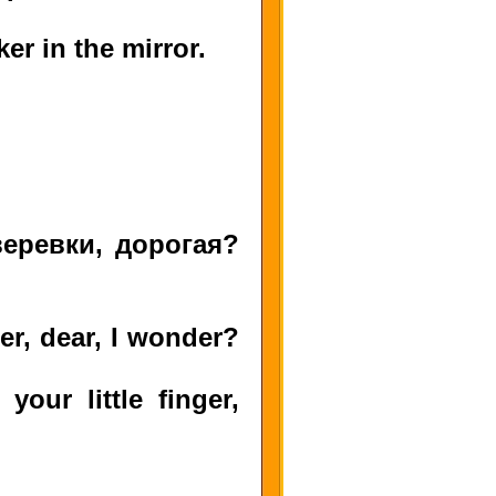
er in the mirror.
веревки, дорогая?
er, dear, I wonder?
our little finger,