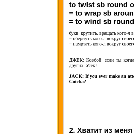
to twist sb round on
= to wrap sb around
= to wind sb round 
букв. крутить, вращать кого-л 
= обернуть кого-л вокруг свое
= намртать кого-л вокруг свое
ДЖЕК: Ковбой, если ты когда
других. Усёк?
JACK: If you ever make an attem
Gotcha?
2. Хватит из меня