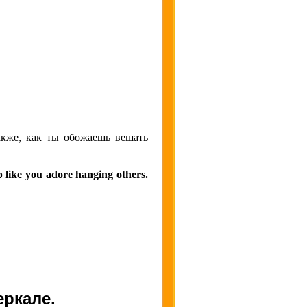
акже, как ты обожаешь вешать
 like you adore hanging others.
еркале.