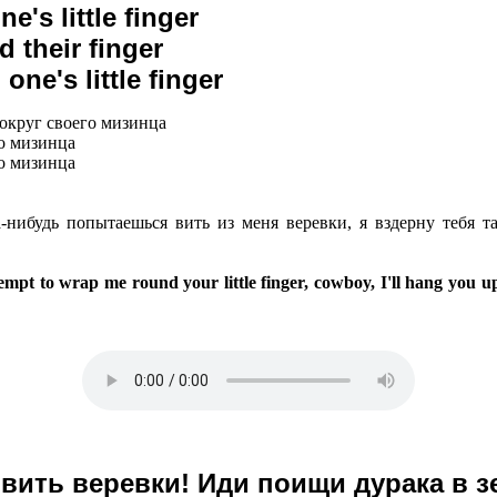
e's little finger
 their finger
one's little finger
вокруг своего мизинца
го мизинца
го мизинца
-нибудь попытаешься вить из меня веревки, я вздерну тебя т
pt to wrap me round your little finger, cowboy, I'll hang you up
 вить веревки! Иди поищи дурака в з