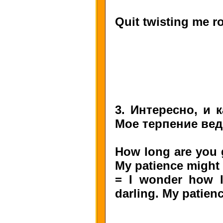
Quit twisting me ro
3. Интересно, и 
Мое терпение вед
How long are you g
My patience might 
= I wonder how lo
darling. My patienc