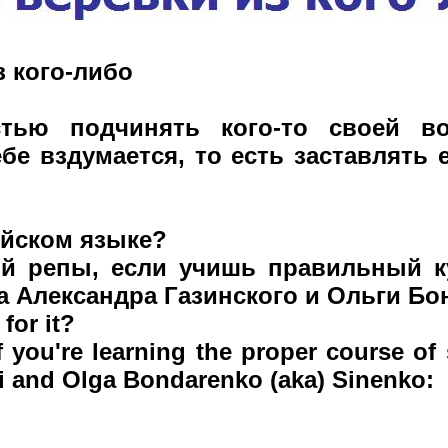
з кого-либо
стью подчинять кого-то своей во
ебе вздумается, то есть заставлять е
лийском языке?
й репы, если учишь правильный к
а Александра Газинского и Ольги Бо
for it?
 if you're learning the proper course o
i and Olga Bondarenko (aka) Sinenko: