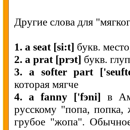
Другие слова для "мягког
1. a seat [si:t]
букв. место
2. a prat [prэt]
букв. глу
3. a softer part ['seuft
которая мягче
4. a fanny ['fэni]
в Аме
русскому "попа, попка, 
грубое "жопа". Обычно