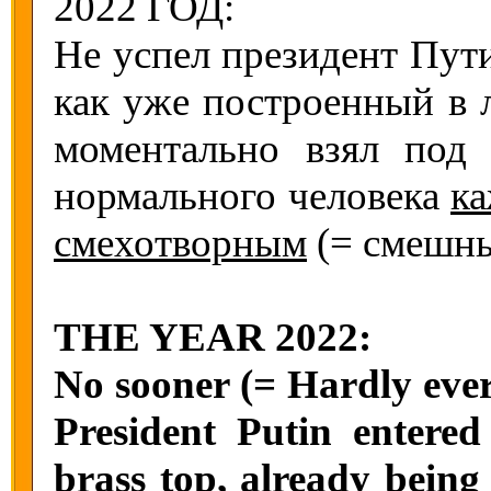
2022 ГОД:
Не успел президент Пути
как уже построенный в 
моментально взял под 
нормального человека
ка
смехотворным
(= смешны
THE YEAR 2022:
No sooner (= Hardly ever
President Putin entered
brass top, already being