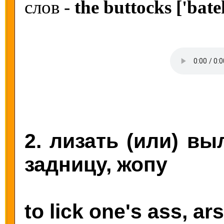
слов -
the buttocks ['bate
2. лизать (или) вы
задницу, жопу
to lick one's ass, ars