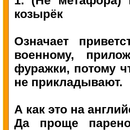
1. (Не метафора) 
козырёк
Означает приветс
военному, прило
фуражки, потому чт
не прикладывают.
А как это на англи
Да проще парен