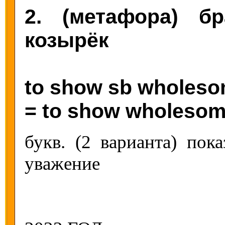
2. (метафора) б
козырёк
to show sb wholeso
= to show wholesome
букв. (2 варианта) пока
уважение