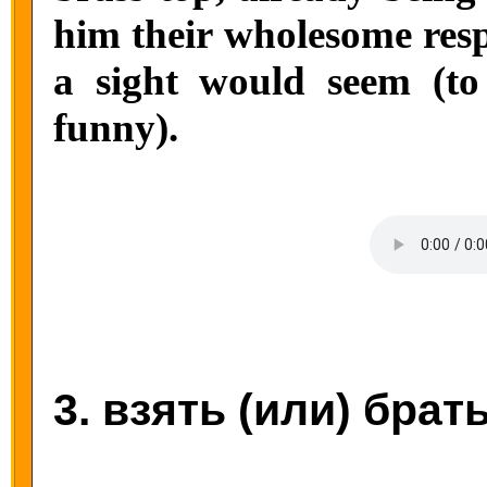
him their wholesome resp
a sight would seem (t
funny).
3. взять (или) брат