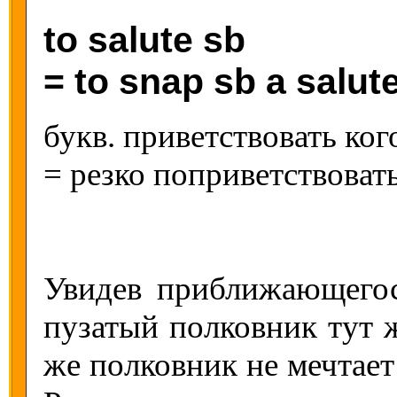
to salute sb
= to snap sb a salut
букв. приветствовать ко
= резко поприветствоват
Увидев приближающегос
пузатый полковник тут ж
же полковник не мечтает 