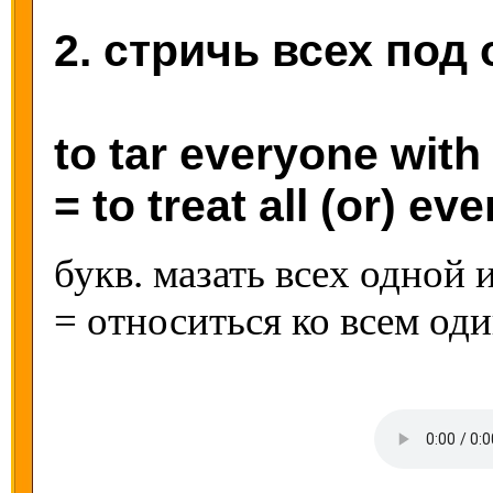
2. стричь всех под
to tar everyone wit
= to treat all (or) ev
букв. мазать всех одной 
= относиться ко всем од