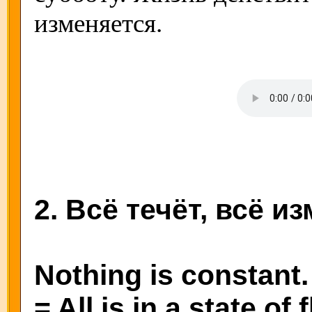
изменяется.
2. Всё течёт, всё и
Nothing is constant.
= All is in a state of f