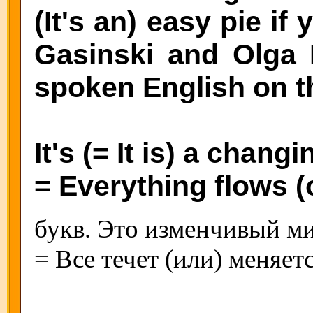
(It's an) easy pie if
Gasinski and Olga 
spoken English on th
It's (= It is) a chang
= Everything flows (
букв. Это изменчивый ми
= Все течет (или) меняетс