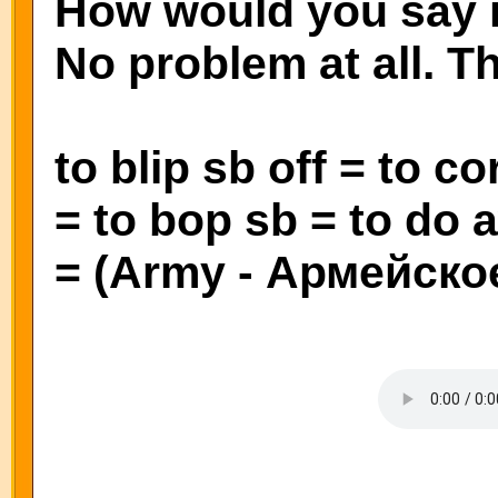
How would you say i
No problem at all. T
to blip sb off = to c
= to bop sb = to do 
= (Army - Армейское