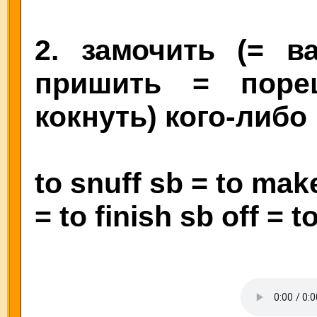
2. замочить (= в
пришить = поре
кокнуть) кого-либо
to snuff sb = to ma
= to finish sb off = t