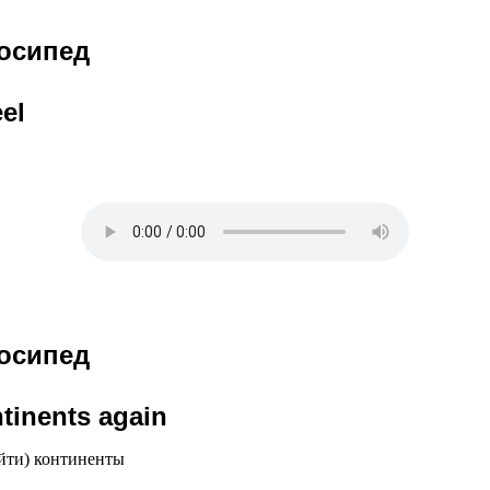
лосипед
eel
лосипед
ntinents again
айти) континенты