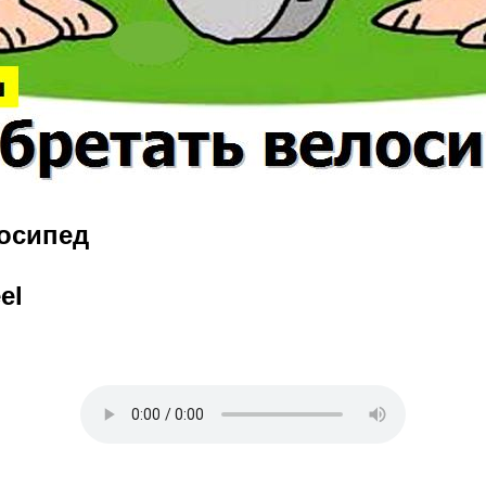
лосипед
el