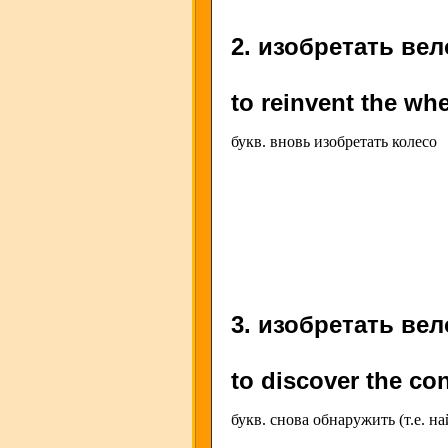
2. изобретать ве
to reinvent the wh
букв. вновь изобретать колесо
3. изобретать ве
to discover the co
букв. снова обнаружить (т.е. н